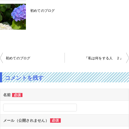
初めてのブログ
投
初めてのブログ
『私は何をする人 ２』
稿
ナ
ビ
ゲ
コメントを残す
ー
シ
ョ
名前
必須
ン
メール（公開されません）
必須